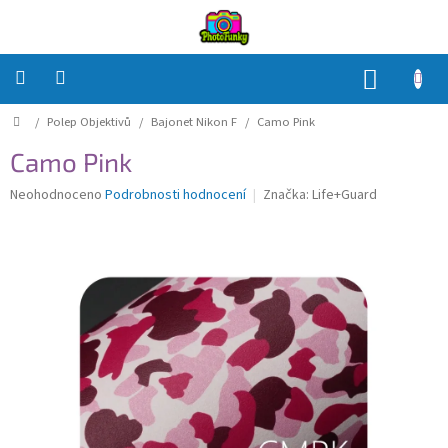
Přejít
na
obsah
NÁKUP
KOŠÍK
Domů
/
Polep Objektivů
/
Bajonet Nikon F
/
Camo Pink
Polep
Těla
Camo Pink
Polep
Průměrné
Neohodnoceno
Podrobnosti hodnocení
Značka:
Life+Guard
Objektivů
hodnocení
produktu
je
Polep
0,0
příslušenství
z
5
Jak
hvězdiček.
na
to?
Přihlášení