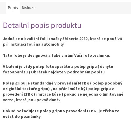
Popis
Diskuze
Detailní popis produktu
Jedná se o kvalitní folii značky 3M serie 2080, která se používá
při instalaci folií na automobily.
Tato folie je designová a také chrání Vaši fototechniku.
V balení je vždy polep fotoaparátu a polep gripu ( úchytu
fotoaparátu ) Obrázek najdete v podrobném popisu
Polep gripu je standardně v provedení MTBK ( polep podobný
originální textuře gripu) , na přání může být polep gripu v
provedení LTBK ( imitace kůže ) pokud se nejedná o limitované
verze, které jsou pevně dané.
Pokud požadujete polep gripu v provedení LTBK, je třeba to
uvést do poznámky