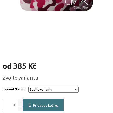
od
385 Kč
Měrná
Zvolte variantu
cena:
Bajonet Nikon F
Přidat do košíku