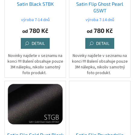
d
Satin Black STBK
Satin Flip Ghost Pearl
u
GSWT
k
výroba 7-14 dnů
výroba 7-14 dnů
t
780 Kč
780 Kč
ů
od
od
DETAIL
DETAIL
Novinky najdete v seznamu na
Novinky najdete v seznamu na
konci !!!! Balení obsahuje pouze
konci !!!! Balení obsahuje pouze
3M nálepku, nikoliv samotný
3M nálepku, nikoliv samotný
foto produkt.
foto produkt.
Satin Flip Gold Dust Black
Satin Flip Psychedelic