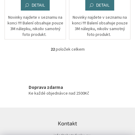
DETAIL
DETAIL
Novinky najdete v seznamu na
Novinky najdete v seznamu na
konci !!!! Balení obsahuje pouze
konci !!!! Balení obsahuje pouze
3M nálepku, nikoliv samotný
3M nálepku, nikoliv samotný
foto produkt.
foto produkt.
22
položek celkem
O
v
l
á
d
a
c
Doprava zdarma
í
Ke každé objednávce nad 2500Kč
p
r
v
Z
k
á
y
Kontakt
p
v
a
ý