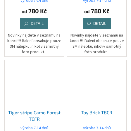
výroba 7-14 dnů
výroba 7-14 dnů
780 Kč
780 Kč
od
od
DETAIL
DETAIL
Novinky najdete v seznamu na
Novinky najdete v seznamu na
konci !!!! Balení obsahuje pouze
konci !!!! Balení obsahuje pouze
3M nálepku, nikoliv samotný
3M nálepku, nikoliv samotný
foto produkt.
foto produkt.
Tiger stripe Camo Forest
Toy Brick TBCR
TCFR
výroba 7-14 dnů
výroba 7-14 dnů