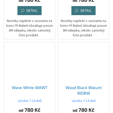
od
od
DETAIL
DETAIL
Novinky najdete v seznamu na
Novinky najdete v seznamu na
konci !!!! Balení obsahuje pouze
konci !!!! Balení obsahuje pouze
3M nálepku, nikoliv samotný
3M nálepku, nikoliv samotný
foto produkt.
foto produkt.
Wave White WAWT
Wood Black Walunt
WDBW
výroba 7-14 dnů
výroba 7-14 dnů
780 Kč
780 Kč
od
od