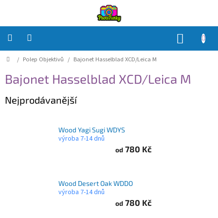
Přejít
na
obsah
NÁKUP
KOŠÍK
Domů
/
Polep Objektivů
/
Bajonet Hasselblad XCD/Leica M
Polep
Těla
Bajonet Hasselblad XCD/Leica M
Polep
Nejprodávanější
Objektivů
Polep
Wood Yagi Sugi WDYS
příslušenství
výroba 7-14 dnů
780 Kč
od
Jak
na
to?
Wood Desert Oak WDDO
Přihlášení
výroba 7-14 dnů
780 Kč
od