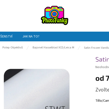
UŠENSTVÍ
JAK NA TO?
ů
Polep Objektivů
Bajonet Hasselblad XCD/Leica M
Satin Frozen Vanil
Sati
Průměrn
Neohodn
hodnocen
od
produktu
je
0,0
Měrná
Zvolt
z
cena:
5
hvězdiče
Tělo/Cam