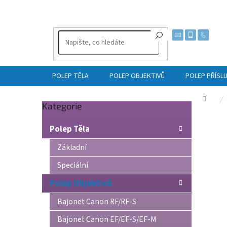
Přejít
na
obsah
POLEP TĚLA
POLEP OBJEKTIVŮ
POLEP PŘÍSL
Dom
Přeskočit
Kategorie
P
kategorie
o
Polep Těla
s
t
Základní
r
Speciální
a
n
Polep Objektivů
n
í
Bajonet Canon RF/RF-S
p
Bajonet Canon EF/EF-S/EF-M
a