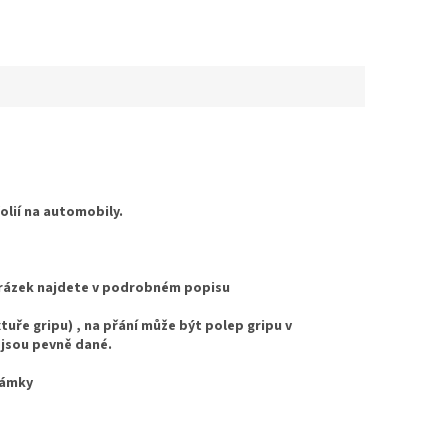
folií na automobily.
Obrázek najdete v podrobném popisu
uře gripu) , na přání může být polep gripu v
 jsou pevně dané.
námky