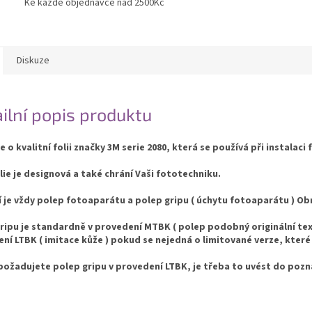
Ke každé objednávce nad 2500Kč
Diskuze
ilní popis produktu
e o kvalitní folii značky 3M serie 2080, která se používá při instalaci 
lie je designová a také chrání Vaši fototechniku.
í je vždy polep fotoaparátu a polep gripu ( úchytu fotoaparátu ) 
ripu je standardně v provedení MTBK ( polep podobný originální text
ní LTBK ( imitace kůže ) pokud se nejedná o limitované verze, které
ožadujete polep gripu v provedení LTBK, je třeba to uvést do poz