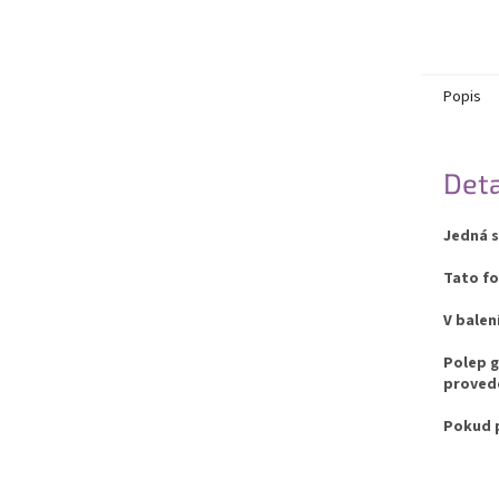
Popis
Deta
Jedná s
Tato fo
V balen
Polep g
provede
Pokud p