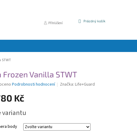
NÁKUPNÍ
Prázdný košík
Přihlášení
KOŠÍK
la STWT
n Frozen Vanilla STWT
é
oceno
Podrobnosti hodnocení
Značka:
Life+Guard
í
780 Kč
e variantu
k.
era body