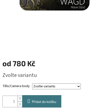
od
780 Kč
Měrná
Zvolte variantu
cena:
Tělo/Camera body
Přidat do košíku