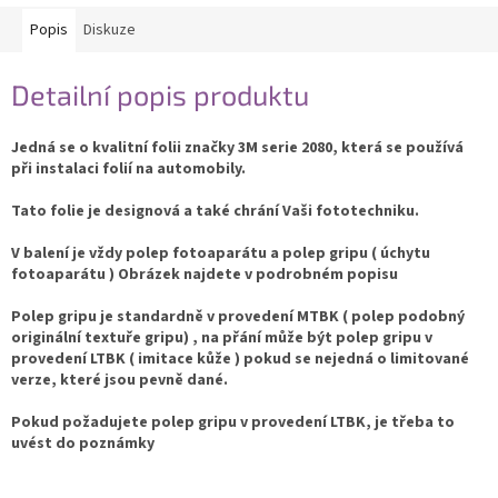
Popis
Diskuze
Detailní popis produktu
Jedná se o kvalitní folii značky 3M serie 2080, která se používá
při instalaci folií na automobily.
Tato folie je designová a také chrání Vaši fototechniku.
V balení je vždy polep fotoaparátu a polep gripu ( úchytu
fotoaparátu ) Obrázek najdete v podrobném popisu
Polep gripu je standardně v provedení MTBK ( polep podobný
originální textuře gripu) , na přání může být polep gripu v
provedení LTBK ( imitace kůže ) pokud se nejedná o limitované
verze, které jsou pevně dané.
Pokud požadujete polep gripu v provedení LTBK, je třeba to
uvést do poznámky