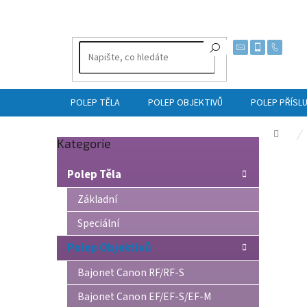
Přejít
na
obsah
POLEP TĚLA
POLEP OBJEKTIVŮ
POLEP PŘÍSL
Dom
Přeskočit
Kategorie
P
kategorie
o
Polep Těla
s
t
Základní
r
Speciální
a
n
Polep Objektivů
n
í
Bajonet Canon RF/RF-S
p
Bajonet Canon EF/EF-S/EF-M
a