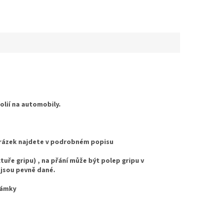
folií na automobily.
Obrázek najdete v podrobném popisu
uře gripu) , na přání může být polep gripu v
 jsou pevně dané.
námky