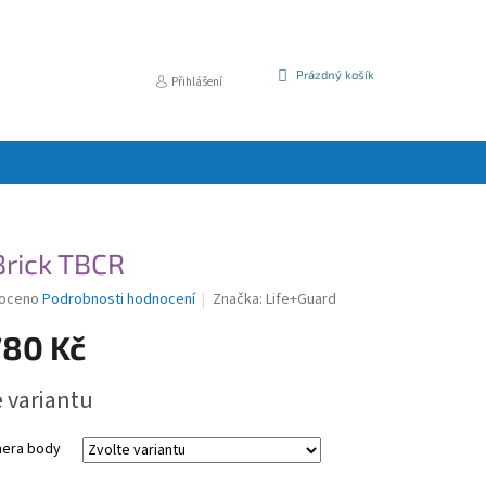
NÁKUPNÍ
Prázdný košík
Přihlášení
KOŠÍK
Brick TBCR
é
oceno
Podrobnosti hodnocení
Značka:
Life+Guard
í
780 Kč
e variantu
k.
era body