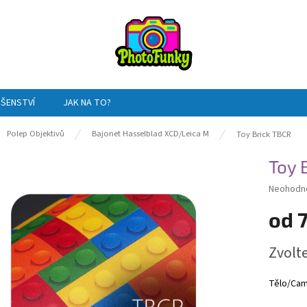
UŠENSTVÍ
JAK NA TO?
ů
Polep Objektivů
Bajonet Hasselblad XCD/Leica M
Toy Brick TBCR
Toy 
Průměrn
Neohodn
hodnocen
od
produktu
je
0,0
Měrná
Zvolt
z
cena:
5
hvězdiče
Tělo/Cam