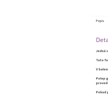
Popis
Deta
Jedná s
Tato fo
V balen
Polep g
provede
Pokud p