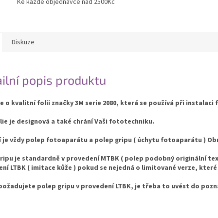
Ke každé objednávce nad 2500Kč
Diskuze
ilní popis produktu
e o kvalitní folii značky 3M serie 2080, která se používá při instalaci 
lie je designová a také chrání Vaši fototechniku.
í je vždy polep fotoaparátu a polep gripu ( úchytu fotoaparátu ) 
ripu je standardně v provedení MTBK ( polep podobný originální text
ní LTBK ( imitace kůže ) pokud se nejedná o limitované verze, které
ožadujete polep gripu v provedení LTBK, je třeba to uvést do poz