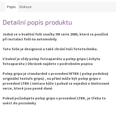
Popis
Diskuze
Detailní popis produktu
Jedná se o kvalitní folii značky 3M serie 2080, která se používá
při instalaci folií na automobily.
Tato folie je designová a také chrání Vaši fototechniku.
V balení je vždy polep fotoaparátu a polep gripu ( úchytu
fotoaparátu ) Obrázek najdete v podrobném popisu
Polep gripu je standardně v provedení MTBK ( polep podobný
originální textuře gripu) , na přání může být polep gripu v
provedení LTBK ( imitace kůže ) pokud se nejedná o limitované
verze, které jsou pevně dané.
Pokud požadujete polep gripu v provedení LTBK, je třeba to
uvést do poznámky