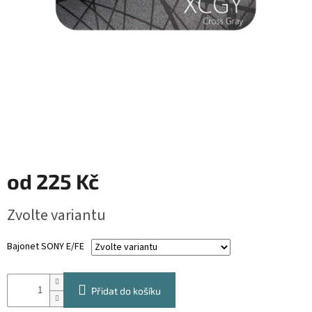
od
225 Kč
Měrná
Zvolte variantu
cena:
Bajonet SONY E/FE
Přidat do košíku