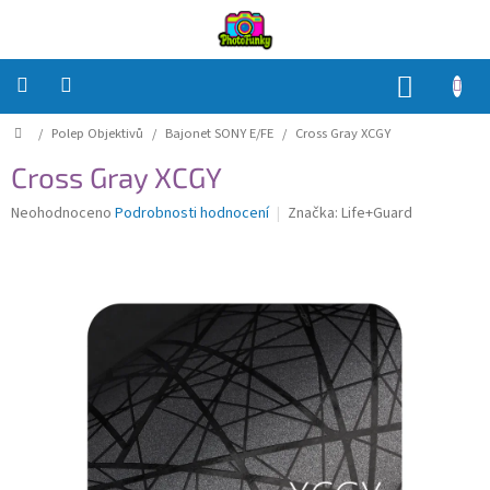
Přejít
na
obsah
NÁKUP
KOŠÍK
Domů
/
Polep Objektivů
/
Bajonet SONY E/FE
/
Cross Gray XCGY
Polep
Těla
Cross Gray XCGY
Polep
Průměrné
Neohodnoceno
Podrobnosti hodnocení
Značka:
Life+Guard
Objektivů
hodnocení
produktu
je
Polep
0,0
příslušenství
z
5
Jak
hvězdiček.
na
to?
Přihlášení