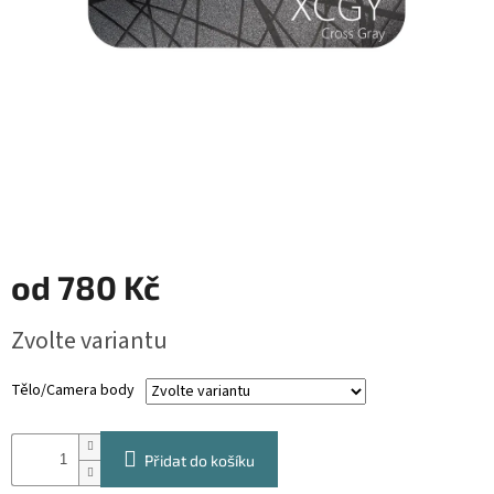
od
780 Kč
Měrná
Zvolte variantu
cena:
Tělo/Camera body
Přidat do košíku