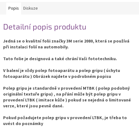
Popis
Diskuze
Detailní popis produktu
Jedná se o kvalitní folii značky 3M serie 2080, která se používá
při instalaci folií na automobily.
Tato folie je designová a také chrání Vaši fototechniku.
V balení je vždy polep fotoaparátu a polep gripu ( úchytu
fotoaparátu ) Obrázek najdete v podrobném popisu
Polep gripu je standardně v provedení MTBK ( polep podobný
originální textuře gripu) , na přání může být polep gripu v
provedení LTBK ( imitace kůže ) pokud se nejedná o limitované
verze, které jsou pevně dané.
Pokud požadujete polep gripu v provedení LTBK, je třeba to
uvést do poznámky