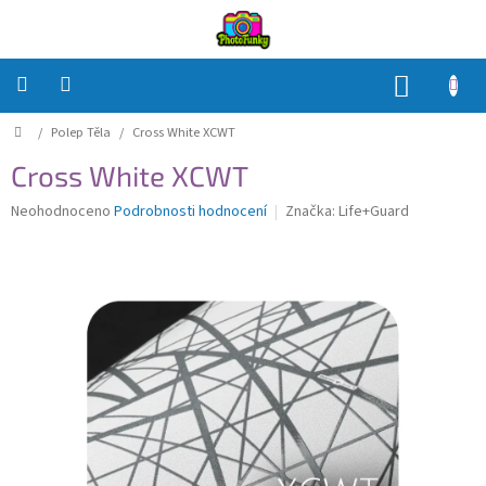
Přejít
na
obsah
NÁKUP
KOŠÍK
Domů
/
Polep Těla
/
Cross White XCWT
Polep
Těla
Cross White XCWT
Polep
Průměrné
Neohodnoceno
Podrobnosti hodnocení
Značka:
Life+Guard
Objektivů
hodnocení
produktu
je
Polep
0,0
příslušenství
z
5
Jak
hvězdiček.
na
to?
Přihlášení