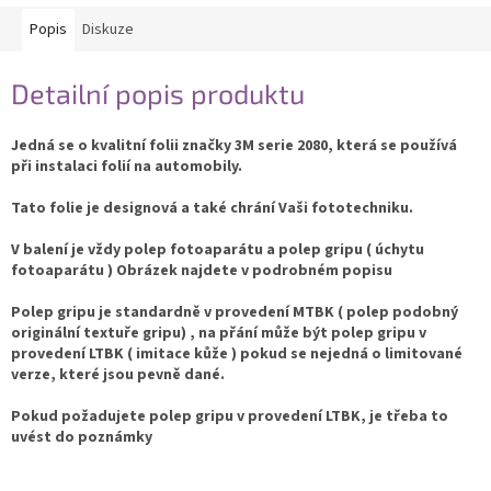
Popis
Diskuze
Detailní popis produktu
Jedná se o kvalitní folii značky 3M serie 2080, která se používá
při instalaci folií na automobily.
Tato folie je designová a také chrání Vaši fototechniku.
V balení je vždy polep fotoaparátu a polep gripu ( úchytu
fotoaparátu ) Obrázek najdete v podrobném popisu
Polep gripu je standardně v provedení MTBK ( polep podobný
originální textuře gripu) , na přání může být polep gripu v
provedení LTBK ( imitace kůže ) pokud se nejedná o limitované
verze, které jsou pevně dané.
Pokud požadujete polep gripu v provedení LTBK, je třeba to
uvést do poznámky