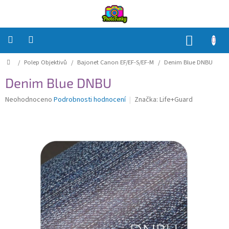
Přejít
na
obsah
NÁKUP
KOŠÍK
Domů
/
Polep Objektivů
/
Bajonet Canon EF/EF-S/EF-M
/
Denim Blue DNBU
Polep
Těla
Denim Blue DNBU
Polep
Průměrné
Neohodnoceno
Podrobnosti hodnocení
Značka:
Life+Guard
Objektivů
hodnocení
produktu
je
Polep
0,0
příslušenství
z
5
Jak
hvězdiček.
na
to?
Přihlášení