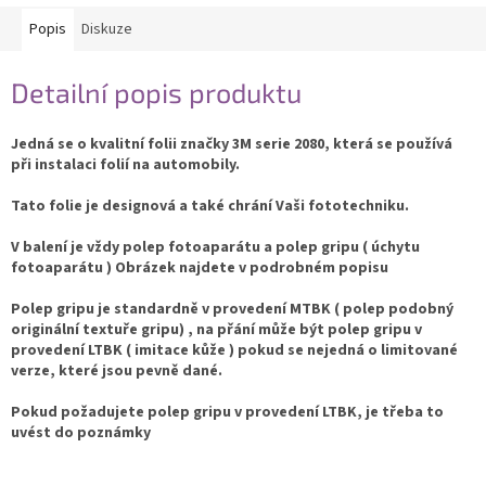
Popis
Diskuze
Detailní popis produktu
Jedná se o kvalitní folii značky 3M serie 2080, která se používá
při instalaci folií na automobily.
Tato folie je designová a také chrání Vaši fototechniku.
V balení je vždy polep fotoaparátu a polep gripu ( úchytu
fotoaparátu ) Obrázek najdete v podrobném popisu
Polep gripu je standardně v provedení MTBK ( polep podobný
originální textuře gripu) , na přání může být polep gripu v
provedení LTBK ( imitace kůže ) pokud se nejedná o limitované
verze, které jsou pevně dané.
Pokud požadujete polep gripu v provedení LTBK, je třeba to
uvést do poznámky