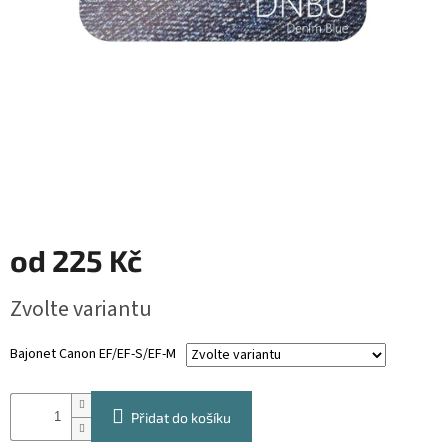
od
225 Kč
Měrná
Zvolte variantu
cena:
Bajonet Canon EF/EF-S/EF-M
Přidat do košíku