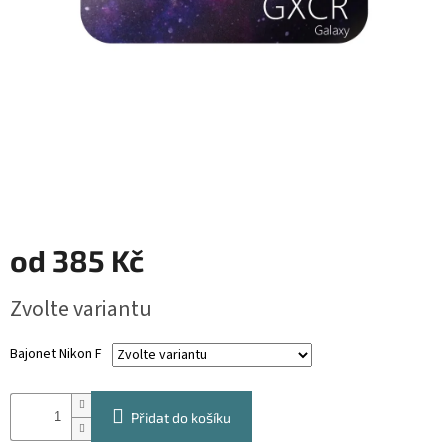
od
385 Kč
Měrná
Zvolte variantu
cena:
Bajonet Nikon F
Přidat do košíku