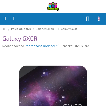
Přejít
na
obsah
NÁKUP
KOŠÍK
Domů
/
Polep Objektivů
/
Bajonet Nikon F
/
Galaxy GXCR
Polep
Těla
Galaxy GXCR
Polep
Průměrné
Neohodnoceno
Podrobnosti hodnocení
Značka:
Life+Guard
Objektivů
hodnocení
produktu
je
Polep
0,0
příslušenství
z
5
Jak
hvězdiček.
na
to?
Přihlášení