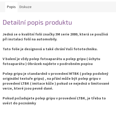
Popis
Diskuze
Detailní popis produktu
Jedná se o kvalitní folii značky 3M serie 2080, která se používá
při instalaci folií na automobily.
Tato folie je designová a také chrání Vaši fototechniku.
V balení je vždy polep fotoaparátu a polep gripu ( úchytu
fotoaparátu ) Obrázek najdete v podrobném popisu
Polep gripu je standardně v provedení MTBK ( polep podobný
originální textuře gripu) , na přání může být polep gripu v
provedení LTBK ( imitace kůže ) pokud se nejedná o limitované
verze, které jsou pevně dané.
Pokud požadujete polep gripu v provedení LTBK, je třeba to
uvést do poznámky