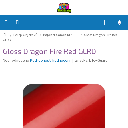
Přejít
na
obsah
NÁKUP
KOŠÍK
Domů
/
Polep Objektivů
/
Bajonet Canon RF/RF-S
/
Gloss Dragon Fire Red
Polep
Těla
GLRD
Gloss Dragon Fire Red GLRD
Polep
Objektivů
Průměrné
Neohodnoceno
Podrobnosti hodnocení
Značka:
Life+Guard
hodnocení
produktu
Polep
je
příslušenství
0,0
z
Jak
5
na
to?
hvězdiček.
Přihlášení