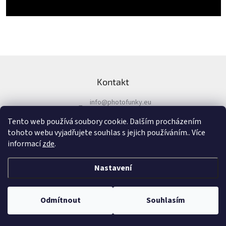
Z
á
Kontakt
p
a
info
@
photofunky.eu
t
í
+420 774 581 311
Tento web používá soubory cookie. Dalším procházením
+420 774 581 311
tohoto webu vyjadřujete souhlas s jejich používáním.. Více
informací
zde
.
Nastavení
Vytvořil Shoptet
&
Odmítnout
Souhlasím
Copyright 2026
PhotoFunky
. Všechna práva vyhrazena.