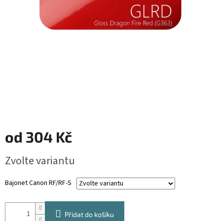
od
304 Kč
Měrná
Zvolte variantu
cena:
Bajonet Canon RF/RF-S
Přidat do košíku