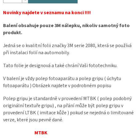
Novinky najdete v seznamu na konci !!!!
Balení obsahuje pouze 3M nálepku, nikoliv samotný foto
produkt.
Jedná se o kvalitní folii značky 3M serie 2080, která se používá
při instalaci folií na automobily.
Tato folie je designová a také chrání Vaši fototechniku.
V balení je vždy polep fotoaparátu a polep gripu ( úchytu
fotoaparátu ) Obrázek najdete v podrobném popisu
Polep gripu je standardně v provedení MTBK ( polep podobný
originální textuře gripu) , na přání může být polep gripu v
provedení LTBK ( imitace kůže ) pokud se nejedná o limitované
verze, které jsou pevně dané.
MTBK