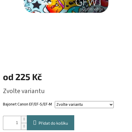
od
225 Kč
Měrná
Zvolte variantu
cena:
Bajonet Canon EF/EF-S/EF-M
Přidat do košíku