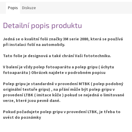
Popis
Diskuze
Detailní popis produktu
Jedná se o kvalitní folii značky 3M serie 2080, která se používá
při instalaci folií na automobily.
Tato folie je designová a také chrání Vaši fototechniku.
V balení je vždy polep fotoaparátu a polep gripu ( úchytu
fotoaparátu ) Obrázek najdete v podrobném popisu
Polep gripu je standardně v provedení MTBK ( polep podobný
originální textuře gripu) , na přání může být polep gripu v
provedení LTBK ( imitace kůže ) pokud se nejedná o limitované
verze, které jsou pevně dané.
Pokud požadujete polep gripu v provedení LTBK, je třeba to
uvést do poznámky