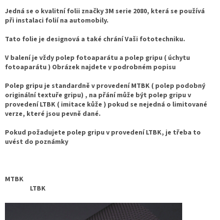
Jedná se o kvalitní folii značky 3M serie 2080, která se používá
při instalaci folií na automobily.
Tato folie je designová a také chrání Vaši fototechniku.
V balení je vždy polep fotoaparátu a polep gripu ( úchytu
fotoaparátu ) Obrázek najdete v podrobném popisu
Polep gripu je standardně v provedení MTBK ( polep podobný
originální textuře gripu) , na přání může být polep gripu v
provedení LTBK ( imitace kůže ) pokud se nejedná o limitované
verze, které jsou pevně dané.
Pokud požadujete polep gripu v provedení LTBK, je třeba to
uvést do poznámky
MTBK
LTBK