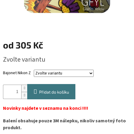
od
305 Kč
Měrná
Zvolte variantu
cena:
Bajonet Nikon Z
Přidat do košíku
Novinky najdete v seznamu na konci !!!!
Balení obsahuje pouze 3M nálepku, nikoliv samotný foto
produkt.