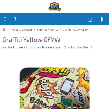
Přejít
na
obsah
NÁKUP
KOŠÍK
Domů
/
Polep Objektivů
/
Bajonet Nikon Z
/
Graffiti Yellow GFYW
Polep
Těla
Graffiti Yellow GFYW
Polep
Průměrné
Neohodnoceno
Podrobnosti hodnocení
Značka:
Life+Guard
Objektivů
hodnocení
produktu
je
Polep
0,0
příslušenství
z
5
Jak
hvězdiček.
na
to?
Přihlášení