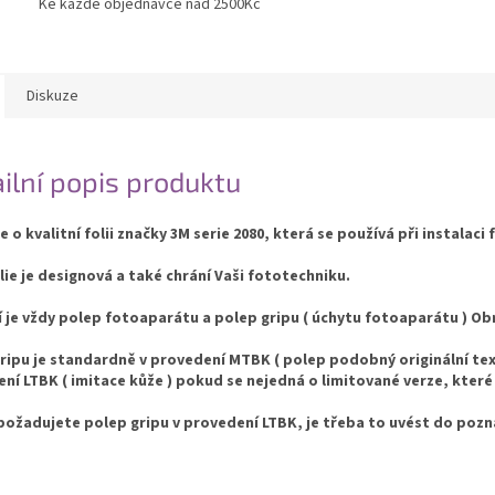
Ke každé objednávce nad 2500Kč
Diskuze
ilní popis produktu
e o kvalitní folii značky 3M serie 2080, která se používá při instalaci 
lie je designová a také chrání Vaši fototechniku.
í je vždy polep fotoaparátu a polep gripu ( úchytu fotoaparátu ) 
ripu je standardně v provedení MTBK ( polep podobný originální text
ní LTBK ( imitace kůže ) pokud se nejedná o limitované verze, které
ožadujete polep gripu v provedení LTBK, je třeba to uvést do poz