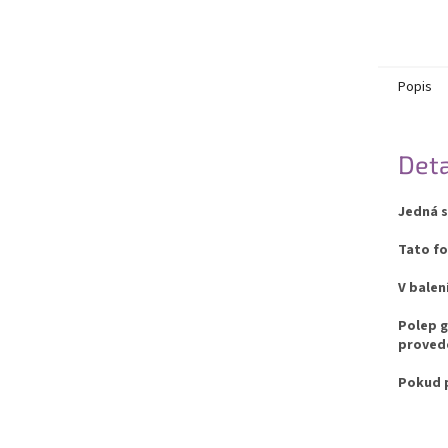
Popis
Deta
Jedná s
Tato fo
V balen
Polep g
provede
Pokud p