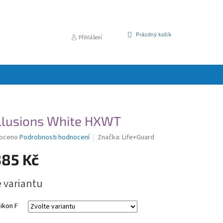
NÁKUPNÍ
Prázdný košík
Přihlášení
KOŠÍK
llusions White HXWT
é
oceno
Podrobnosti hodnocení
Značka:
Life+Guard
í
385 Kč
e variantu
k.
ikon F