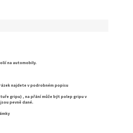
folií na automobily.
Obrázek najdete v podrobném popisu
uře gripu) , na přání může být polep gripu v
 jsou pevně dané.
námky