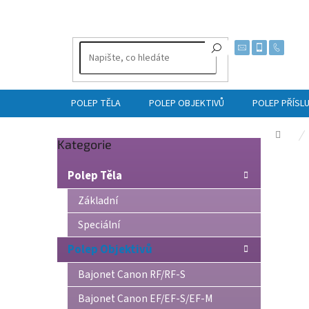
Přejít
na
obsah
POLEP TĚLA
POLEP OBJEKTIVŮ
POLEP PŘÍSL
Dom
Přeskočit
Kategorie
P
kategorie
o
Polep Těla
s
t
Základní
r
Speciální
a
n
Polep Objektivů
n
í
Bajonet Canon RF/RF-S
p
Bajonet Canon EF/EF-S/EF-M
a