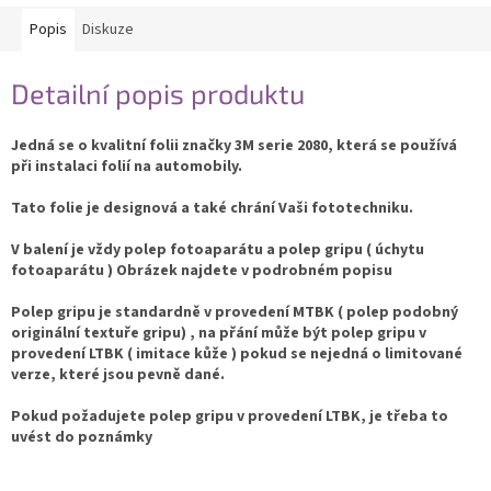
Popis
Diskuze
Detailní popis produktu
Jedná se o kvalitní folii značky 3M serie 2080, která se používá
při instalaci folií na automobily.
Tato folie je designová a také chrání Vaši fototechniku.
V balení je vždy polep fotoaparátu a polep gripu ( úchytu
fotoaparátu ) Obrázek najdete v podrobném popisu
Polep gripu je standardně v provedení MTBK ( polep podobný
originální textuře gripu) , na přání může být polep gripu v
provedení LTBK ( imitace kůže ) pokud se nejedná o limitované
verze, které jsou pevně dané.
Pokud požadujete polep gripu v provedení LTBK, je třeba to
uvést do poznámky