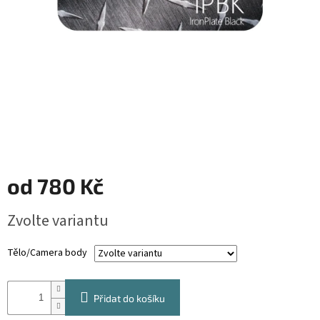
od
780 Kč
Měrná
Zvolte variantu
cena:
Tělo/Camera body
Přidat do košíku