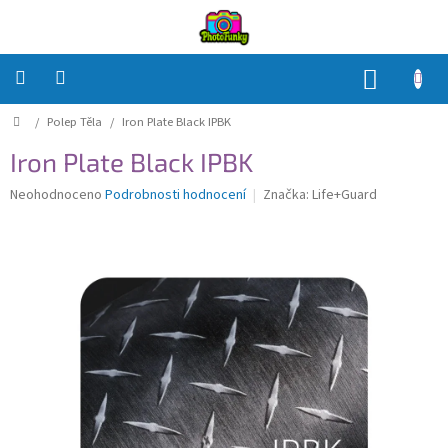
Přejít
na
obsah
NÁKUP
KOŠÍK
Domů
/
Polep Těla
/
Iron Plate Black IPBK
Polep
Těla
Iron Plate Black IPBK
Polep
Průměrné
Neohodnoceno
Podrobnosti hodnocení
Značka:
Life+Guard
Objektivů
hodnocení
produktu
je
Polep
0,0
příslušenství
z
5
Jak
hvězdiček.
na
to?
Přihlášení