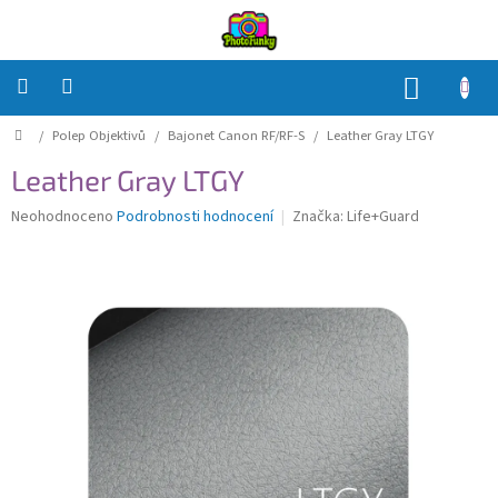
Přejít
na
obsah
NÁKUP
KOŠÍK
Domů
/
Polep Objektivů
/
Bajonet Canon RF/RF-S
/
Leather Gray LTGY
Polep
Těla
Leather Gray LTGY
Polep
Průměrné
Neohodnoceno
Podrobnosti hodnocení
Značka:
Life+Guard
Objektivů
hodnocení
produktu
je
Polep
0,0
příslušenství
z
5
Jak
hvězdiček.
na
to?
Přihlášení