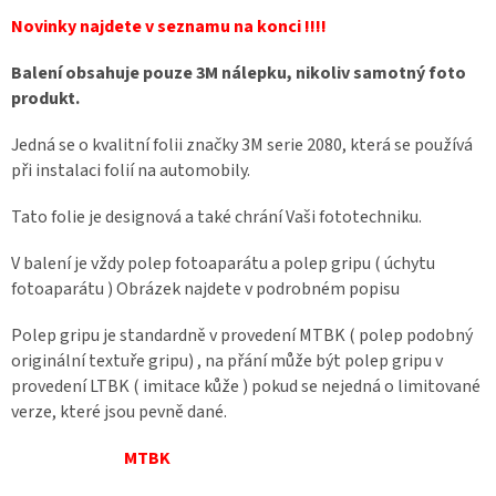
Novinky najdete v seznamu na konci !!!!
Balení obsahuje pouze 3M nálepku, nikoliv samotný foto
produkt.
Jedná se o kvalitní folii značky 3M serie 2080, která se používá
při instalaci folií na automobily.
Tato folie je designová a také chrání Vaši fototechniku.
V balení je vždy polep fotoaparátu a polep gripu ( úchytu
fotoaparátu ) Obrázek najdete v podrobném popisu
Polep gripu je standardně v provedení MTBK ( polep podobný
originální textuře gripu) , na přání může být polep gripu v
provedení LTBK ( imitace kůže ) pokud se nejedná o limitované
verze, které jsou pevně dané.
MTBK