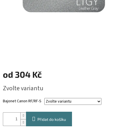
od
304 Kč
Měrná
Zvolte variantu
cena:
Bajonet Canon RF/RF-S
Přidat do košíku