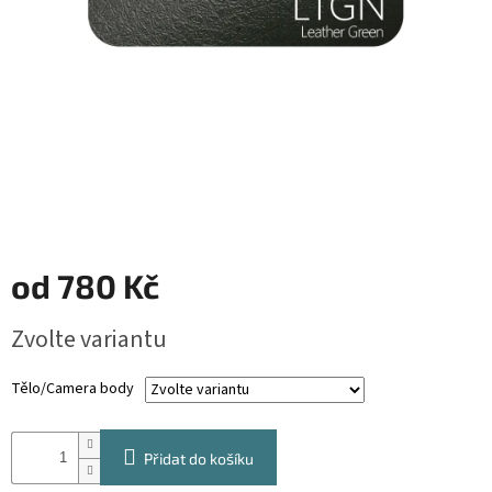
od
780 Kč
Měrná
Zvolte variantu
cena:
Tělo/Camera body
Přidat do košíku