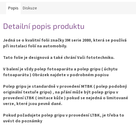
Popis
Diskuze
Detailní popis produktu
Jedná se o kvalitní folii značky 3M serie 2080, která se používá
při instalaci folií na automobily.
Tato folie je designová a také chrání Vaši fototechniku.
V balení je vždy polep fotoaparátu a polep gripu ( úchytu
fotoaparátu ) Obrázek najdete v podrobném popisu
Polep gripu je standardně v provedení MTBK ( polep podobný
originální textuře gripu) , na přání může být polep gripu v
provedení LTBK ( imitace kůže ) pokud se nejedná o limitované
verze, které jsou pevně dané.
Pokud požadujete polep gripu v provedení LTBK, je třeba to
uvést do poznámky