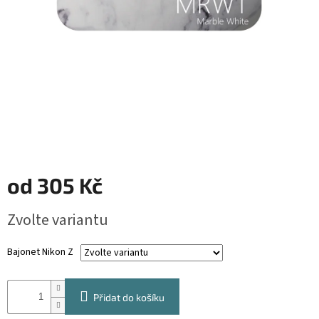
od
305 Kč
Měrná
Zvolte variantu
cena:
Bajonet Nikon Z
Přidat do košíku