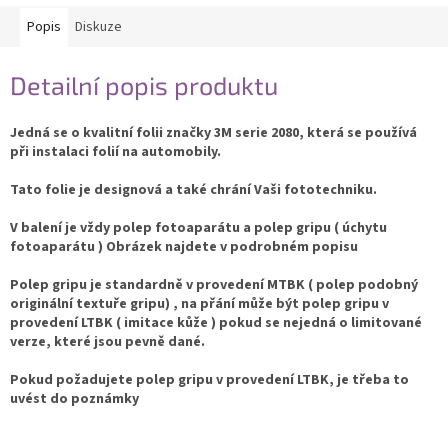
Popis
Diskuze
Detailní popis produktu
Jedná se o kvalitní folii značky 3M serie 2080, která se používá
při instalaci folií na automobily.
Tato folie je designová a také chrání Vaši fototechniku.
V balení je vždy polep fotoaparátu a polep gripu ( úchytu
fotoaparátu ) Obrázek najdete v podrobném popisu
Polep gripu je standardně v provedení MTBK ( polep podobný
originální textuře gripu) , na přání může být polep gripu v
provedení LTBK ( imitace kůže ) pokud se nejedná o limitované
verze, které jsou pevně dané.
Pokud požadujete polep gripu v provedení LTBK, je třeba to
uvést do poznámky