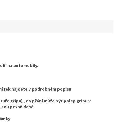
folií na automobily.
Obrázek najdete v podrobném popisu
uře gripu) , na přání může být polep gripu v
 jsou pevně dané.
námky