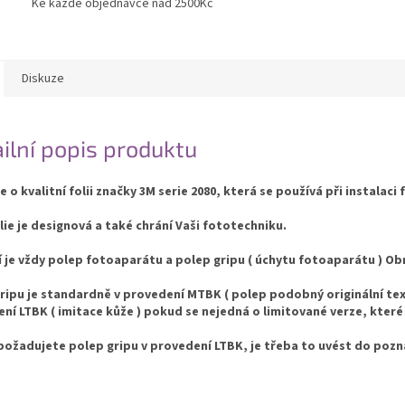
Ke každé objednávce nad 2500Kč
Diskuze
ilní popis produktu
e o kvalitní folii značky 3M serie 2080, která se používá při instalaci 
lie je designová a také chrání Vaši fototechniku.
í je vždy polep fotoaparátu a polep gripu ( úchytu fotoaparátu ) 
ripu je standardně v provedení MTBK ( polep podobný originální text
ní LTBK ( imitace kůže ) pokud se nejedná o limitované verze, které
ožadujete polep gripu v provedení LTBK, je třeba to uvést do poz