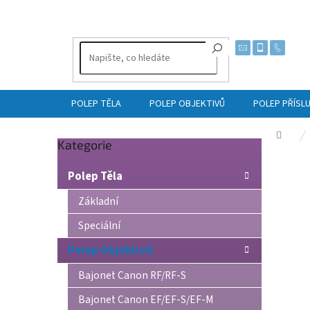
Přejít
na
obsah
POLEP TĚLA
POLEP OBJEKTIVŮ
POLEP PŘÍSL
Dom
Přeskočit
Kategorie
P
kategorie
o
Polep Těla
s
t
Základní
r
Speciální
a
n
Polep Objektivů
n
í
Bajonet Canon RF/RF-S
p
Bajonet Canon EF/EF-S/EF-M
a