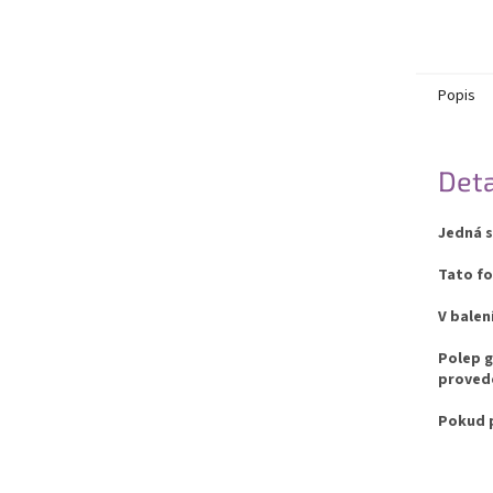
Popis
Deta
Jedná s
Tato fo
V balen
Polep g
provede
Pokud p