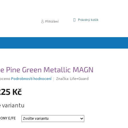
NÁKUPNÍ
Prázdný košík
Přihlášení
KOŠÍK
e Pine Green Metallic MAGN
é
oceno
Podrobnosti hodnocení
Značka:
Life+Guard
í
225 Kč
e variantu
k.
SONY E/FE