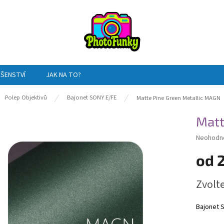
UŠENSTVÍ
JAK NA TO?
ů
Polep Objektivů
Bajonet SONY E/FE
Matte Pine Green Metallic MAGN
Matt
Průměrn
Neohodn
hodnocen
od
produktu
je
0,0
Měrná
Zvolt
z
cena:
5
hvězdiče
Bajonet 