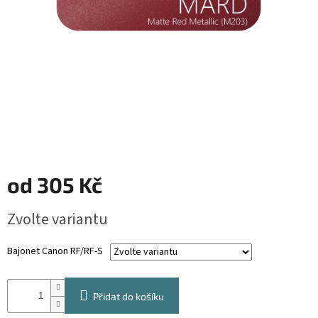
od
305 Kč
Měrná
Zvolte variantu
cena:
Bajonet Canon RF/RF-S
Přidat do košíku