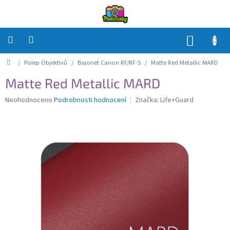
Přejít
na
obsah
NÁKUP
KOŠÍK
Domů
/
Polep Objektivů
/
Bajonet Canon RF/RF-S
/
Matte Red Metallic MARD
Polep
Těla
Matte Red Metallic MARD
Polep
Průměrné
Neohodnoceno
Podrobnosti hodnocení
Značka:
Life+Guard
Objektivů
hodnocení
produktu
je
Polep
0,0
příslušenství
z
5
Jak
hvězdiček.
na
to?
Přihlášení