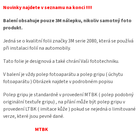
Novinky najdete v seznamu na konci !!!!
Balení obsahuje pouze 3M nálepku, nikoliv samotný foto
produkt.
Jedná se o kvalitní folii značky 3M serie 2080, která se používá
při instalaci folií na automobily.
Tato folie je designová a také chrání Vaši fototechniku.
V balení je vždy polep fotoaparátu a polep gripu ( úchytu
fotoaparátu ) Obrázek najdete v podrobném popisu
Polep gripu je standardně v provedení MTBK ( polep podobný
originální textuře gripu) , na přání může být polep gripu v
provedení LTBK ( imitace kůže ) pokud se nejedná o limitované
verze, které jsou pevně dané.
MTBK