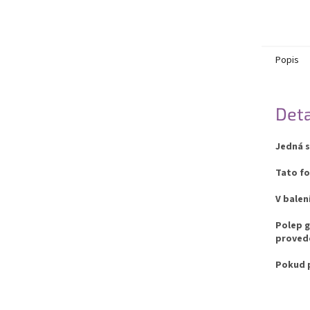
Popis
Deta
Jedná s
Tato fo
V balen
Polep g
provede
Pokud p