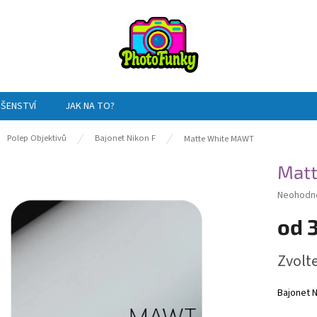
UŠENSTVÍ
JAK NA TO?
ů
Polep Objektivů
Bajonet Nikon F
Matte White MAWT
Mat
Průměrn
Neohodn
hodnocen
od
produktu
je
0,0
Měrná
Zvolt
z
cena:
5
hvězdiče
Bajonet N