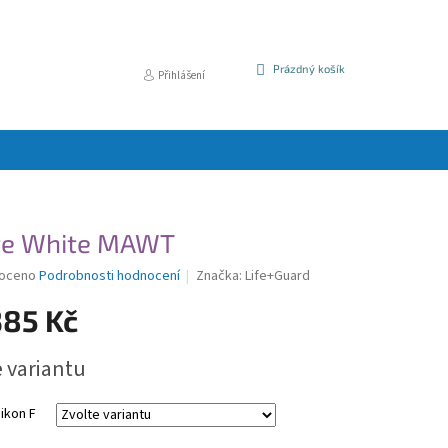
NÁKUPNÍ
Prázdný košík
Přihlášení
KOŠÍK
te White MAWT
é
oceno
Podrobnosti hodnocení
Značka:
Life+Guard
í
385 Kč
e variantu
k.
ikon F