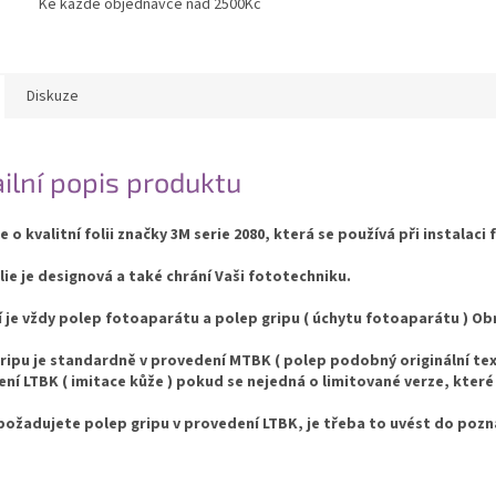
Ke každé objednávce nad 2500Kč
Diskuze
ilní popis produktu
e o kvalitní folii značky 3M serie 2080, která se používá při instalaci 
lie je designová a také chrání Vaši fototechniku.
í je vždy polep fotoaparátu a polep gripu ( úchytu fotoaparátu ) 
ripu je standardně v provedení MTBK ( polep podobný originální text
ní LTBK ( imitace kůže ) pokud se nejedná o limitované verze, které
ožadujete polep gripu v provedení LTBK, je třeba to uvést do poz