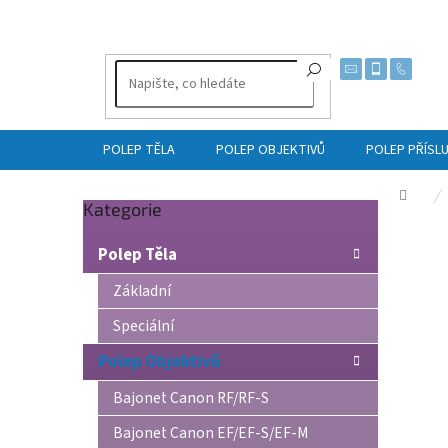
Přejít
na
obsah
POLEP TĚLA
POLEP OBJEKTIVŮ
POLEP PŘÍSL
Dom
Přeskočit
Kategorie
P
kategorie
o
Polep Těla
s
t
Základní
r
Speciální
a
n
Polep Objektivů
n
í
Bajonet Canon RF/RF-S
p
Bajonet Canon EF/EF-S/EF-M
a