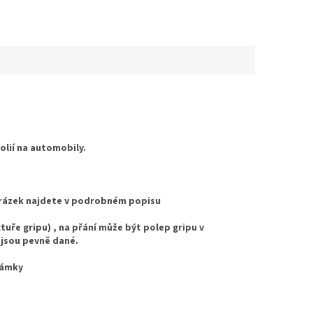
folií na automobily.
Obrázek najdete v podrobném popisu
uře gripu) , na přání může být polep gripu v
 jsou pevně dané.
námky