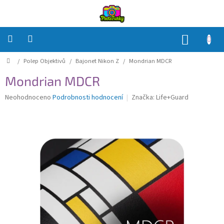
Přejít
na
obsah
NÁKUP
KOŠÍK
Domů
/
Polep Objektivů
/
Bajonet Nikon Z
/
Mondrian MDCR
Polep
Těla
Mondrian MDCR
Polep
Průměrné
Neohodnoceno
Podrobnosti hodnocení
Značka:
Life+Guard
Objektivů
hodnocení
produktu
je
Polep
0,0
příslušenství
z
5
Jak
hvězdiček.
na
to?
Přihlášení