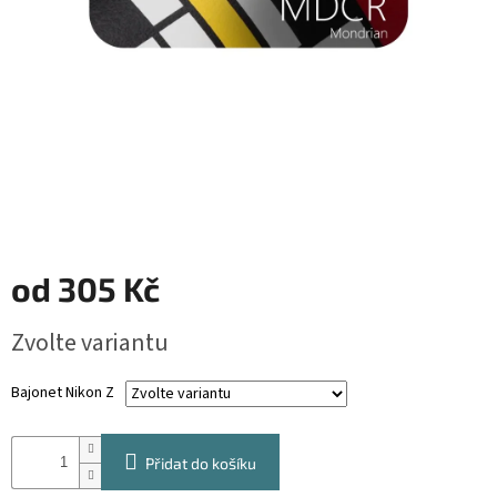
od
305 Kč
Měrná
Zvolte variantu
cena:
Bajonet Nikon Z
Přidat do košíku