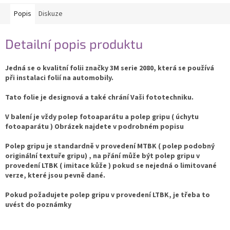
Popis
Diskuze
Detailní popis produktu
Jedná se o kvalitní folii značky 3M serie 2080, která se používá
při instalaci folií na automobily.
Tato folie je designová a také chrání Vaši fototechniku.
V balení je vždy polep fotoaparátu a polep gripu ( úchytu
fotoaparátu ) Obrázek najdete v podrobném popisu
Polep gripu je standardně v provedení MTBK ( polep podobný
originální textuře gripu) , na přání může být polep gripu v
provedení LTBK ( imitace kůže ) pokud se nejedná o limitované
verze, které jsou pevně dané.
Pokud požadujete polep gripu v provedení LTBK, je třeba to
uvést do poznámky