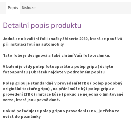
Popis
Diskuze
Detailní popis produktu
Jedná se o kvalitní folii značky 3M serie 2080, která se používá
při instalaci folií na automobily.
Tato folie je designová a také chrání Vaši fototechniku.
V balení je vždy polep fotoaparátu a polep gripu ( úchytu
fotoaparátu ) Obrázek najdete v podrobném popisu
Polep gripu je standardně v provedení MTBK ( polep podobný
originální textuře gripu) , na přání může být polep gripu v
provedení LTBK ( imitace kůže ) pokud se nejedná o limitované
verze, které jsou pevně dané.
Pokud požadujete polep gripu v provedení LTBK, je třeba to
uvést do poznámky