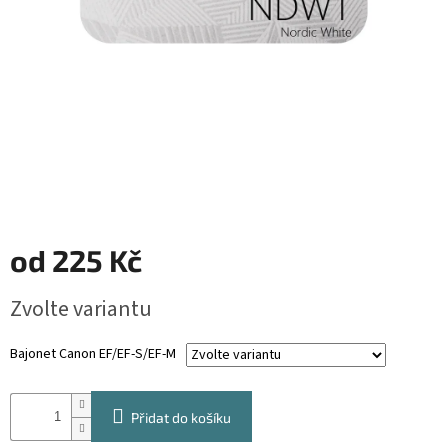
od
225 Kč
Měrná
Zvolte variantu
cena:
Bajonet Canon EF/EF-S/EF-M
Přidat do košíku