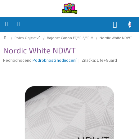
Přejít
na
obsah
NÁKUP
KOŠÍK
Domů
/
Polep Objektivů
/
Bajonet Canon EF/EF-S/EF-M
/
Nordic White NDWT
Polep
Těla
Nordic White NDWT
Polep
Průměrné
Neohodnoceno
Podrobnosti hodnocení
Značka:
Life+Guard
Objektivů
hodnocení
produktu
je
Polep
0,0
příslušenství
z
5
Jak
hvězdiček.
na
to?
Přihlášení