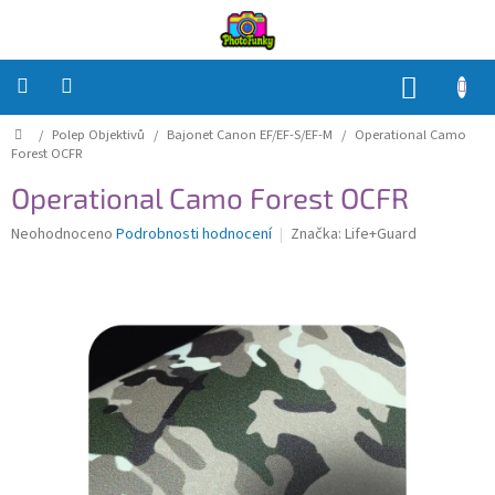
Přejít
na
obsah
NÁKUP
KOŠÍK
Domů
/
Polep Objektivů
/
Bajonet Canon EF/EF-S/EF-M
/
Operational Camo
Polep
Těla
Forest OCFR
Operational Camo Forest OCFR
Polep
Objektivů
Průměrné
Neohodnoceno
Podrobnosti hodnocení
Značka:
Life+Guard
hodnocení
produktu
Polep
je
příslušenství
0,0
z
Jak
5
na
to?
hvězdiček.
Přihlášení