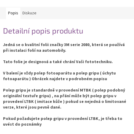
Popis
Diskuze
Detailní popis produktu
Jedná se o kvalitní folii značky 3M serie 2080, která se používá
při instalaci folií na automobily.
Tato folie je designová a také chrání Vaši fototechniku.
V balení je vždy polep fotoaparátu a polep gripu ( úchytu
fotoaparátu ) Obrázek najdete v podrobném popisu
Polep gripu je standardně v provedení MTBK ( polep podobný
originální textuře gripu) , na přání může být polep gripu v
provedení LTBK ( imitace kůže ) pokud se nejedná o limitované
verze, které jsou pevně dané.
Pokud požadujete polep gripu v provedení LTBK, je třeba to
uvést do poznámky