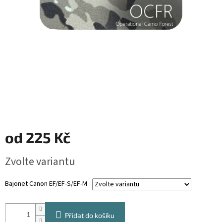
od
225 Kč
Měrná
Zvolte variantu
cena:
Bajonet Canon EF/EF-S/EF-M
Přidat do košíku