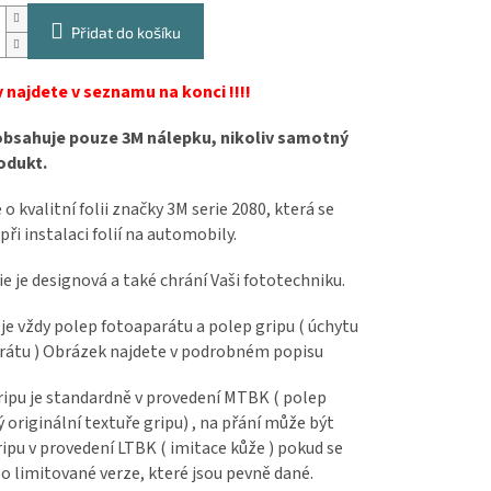
Přidat do košíku
 najdete v seznamu na konci !!!!
obsahuje pouze 3M nálepku, nikoliv samotný
odukt.
 o kvalitní folii značky 3M serie 2080, která se
při instalaci folií na automobily.
ie je designová a také chrání Vaši fototechniku.
 je vždy polep fotoaparátu a polep gripu ( úchytu
rátu ) Obrázek najdete v podrobném popisu
ripu je standardně v provedení MTBK ( polep
originální textuře gripu) , na přání může být
ipu v provedení LTBK ( imitace kůže ) pokud se
o limitované verze, které jsou pevně dané.