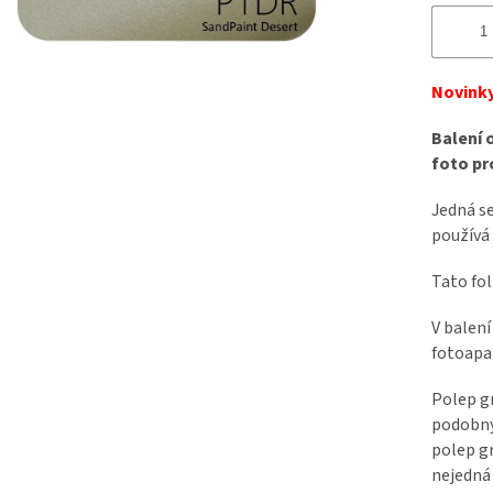
Novinky
Balení 
foto pr
Jedná se
používá 
Tato fol
V balení
fotoapa
Polep g
podobný 
polep gr
nejedná 