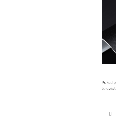
Pokud po
to uvés