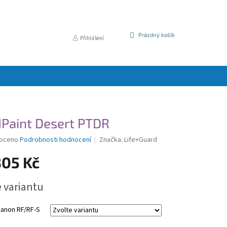
NÁKUPNÍ
Prázdný košík
Přihlášení
KOŠÍK
Paint Desert PTDR
é
oceno
Podrobnosti hodnocení
Značka:
Life+Guard
í
305 Kč
e variantu
k.
Canon RF/RF-S