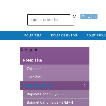
Přejít
na
obsah
POLEP TĚLA
POLEP OBJEKTIVŮ
POLEP PŘÍSL
Dom
Přeskočit
Kategorie
P
kategorie
o
Polep Těla
s
t
Základní
r
Speciální
a
n
Polep Objektivů
n
í
Bajonet Canon RF/RF-S
p
Bajonet Canon EF/EF-S/EF-M
a