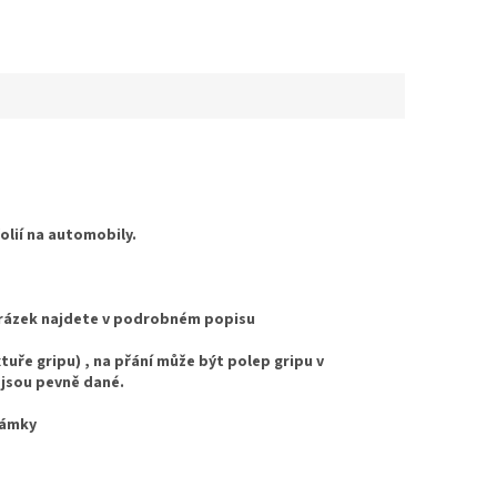
folií na automobily.
Obrázek najdete v podrobném popisu
uře gripu) , na přání může být polep gripu v
 jsou pevně dané.
námky