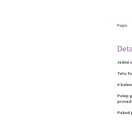
Popis
Deta
Jedná s
Tato fo
V balen
Polep g
provede
Pokud p