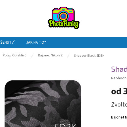
UŠENSTVÍ
JAK NA TO?
ů
Polep Objektivů
Bajonet Nikon Z
Shadow Black SDBK
Shad
Průměrn
Neohodn
hodnocen
od
produktu
je
0,0
Měrná
Zvolt
z
cena:
5
hvězdiče
Bajonet N