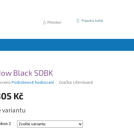
NÁKUPNÍ
Prázdný košík
Přihlášení
KOŠÍK
ow Black SDBK
é
oceno
Podrobnosti hodnocení
Značka:
Life+Guard
í
305 Kč
e variantu
k.
ikon Z