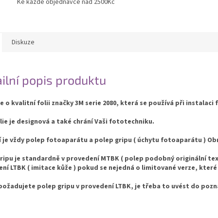
Ke každé objednávce nad 2500Kč
Diskuze
ilní popis produktu
e o kvalitní folii značky 3M serie 2080, která se používá při instalaci 
lie je designová a také chrání Vaši fototechniku.
í je vždy polep fotoaparátu a polep gripu ( úchytu fotoaparátu ) 
ripu je standardně v provedení MTBK ( polep podobný originální text
ní LTBK ( imitace kůže ) pokud se nejedná o limitované verze, které
ožadujete polep gripu v provedení LTBK, je třeba to uvést do poz