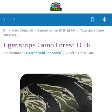
Přejít
na
obsah
NÁKUP
KOŠÍK
Domů
/
Polep Objektivů
/
Bajonet Canon EF/EF-S/EF-M
/
Tiger stripe Camo
Polep
Těla
Forest TCFR
Tiger stripe Camo Forest TCFR
Polep
Objektivů
Průměrné
Neohodnoceno
Podrobnosti hodnocení
Značka:
Life+Guard
hodnocení
produktu
Polep
je
příslušenství
0,0
z
Jak
5
na
to?
hvězdiček.
Přihlášení