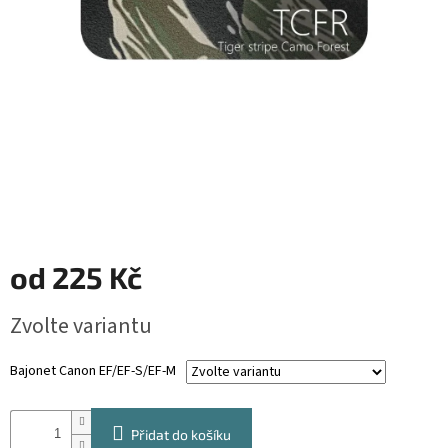
od
225 Kč
Měrná
Zvolte variantu
cena:
Bajonet Canon EF/EF-S/EF-M
Přidat do košíku