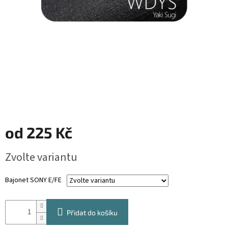
od
225 Kč
Měrná
Zvolte variantu
cena:
Bajonet SONY E/FE
Přidat do košíku