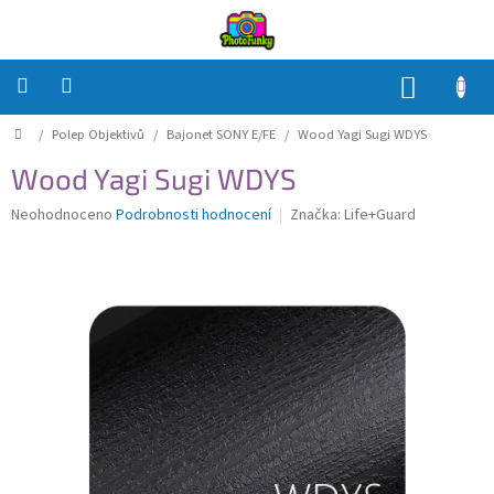
Přejít
na
obsah
NÁKUP
KOŠÍK
Domů
/
Polep Objektivů
/
Bajonet SONY E/FE
/
Wood Yagi Sugi WDYS
Polep
Těla
Wood Yagi Sugi WDYS
Polep
Průměrné
Neohodnoceno
Podrobnosti hodnocení
Značka:
Life+Guard
Objektivů
hodnocení
produktu
je
Polep
0,0
příslušenství
z
5
Jak
hvězdiček.
na
to?
Přihlášení