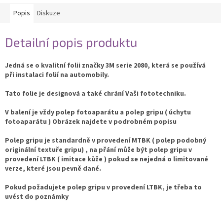
Popis
Diskuze
Detailní popis produktu
Jedná se o kvalitní folii značky 3M serie 2080, která se používá
při instalaci folií na automobily.
Tato folie je designová a také chrání Vaši fototechniku.
V balení je vždy polep fotoaparátu a polep gripu ( úchytu
fotoaparátu ) Obrázek najdete v podrobném popisu
Polep gripu je standardně v provedení MTBK ( polep podobný
originální textuře gripu) , na přání může být polep gripu v
provedení LTBK ( imitace kůže ) pokud se nejedná o limitované
verze, které jsou pevně dané.
Pokud požadujete polep gripu v provedení LTBK, je třeba to
uvést do poznámky